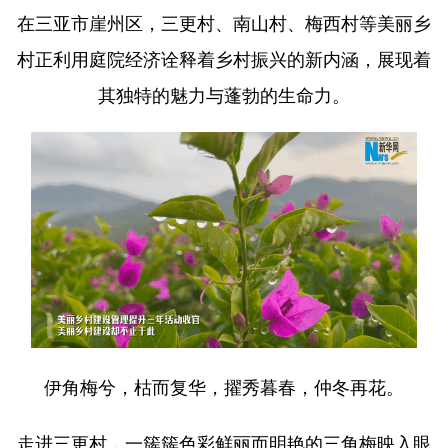
在三亚市崖州区，三更村、南山村、梅西村等美丽乡
村正利用庭院经济诠释着乡村振兴的新内涵，展现着
其独特的魅力与蓬勃的生命力。
伊角梅兮，枯而复华，擢秀暮春，仲冬再花。
走进三更村，一簇簇色彩鲜丽而明艳的三角梅映入眼