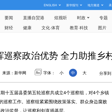
ENGLISH
新华报刊
地方频道
承
要闻
直播自贸港
炫视听
时政
专题
财经
健康
文化·体育
教育·科技
图片
挥巡察政治优势 全力助推乡
来源：新华网
字体：
小
中
大
分享到
十五届县委第五轮巡察共成立4个巡察组，对4个乡镇
月的巡察工作。巡察组紧紧围绕政策落实、群众身边腐败
化政治监督，让巡察利剑直插基层。