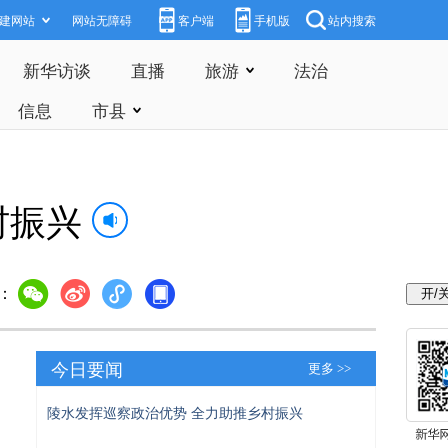
建网站
网站无障碍
客户端
手机版
站内搜索
新华访谈
直播
旅游
法治
信息
市县
村振兴
：
今日要闻
更多 >>
陵水发挥巡察政治优势 全力助推乡村振兴