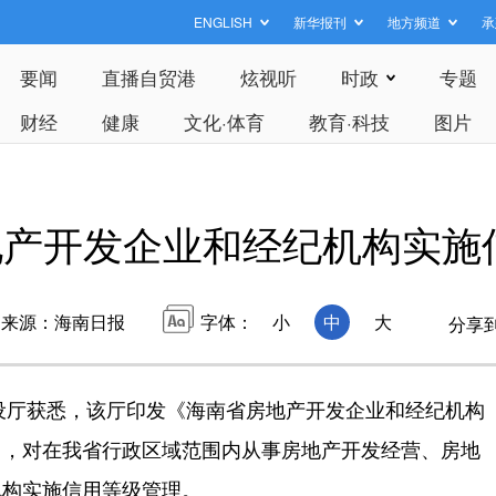
ENGLISH
新华报刊
地方频道
承
要闻
直播自贸港
炫视听
时政
专题
财经
健康
文化·体育
教育·科技
图片
地产开发企业和经纪机构实施
来源：海南日报
字体：
小
中
大
分享
设厅获悉，该厅印发《海南省房地产开发企业和经纪机构
），对在我省行政区域范围内从事房地产开发经营、房地
机构实施信用等级管理。