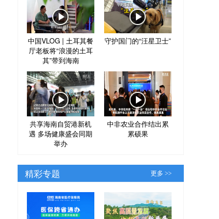
中国VLOG | 土耳其餐
守护国门的“汪星卫士”
厅老板将“浪漫的土耳
其”带到海南
共享海南自贸港新机
中非农业合作结出累
遇 多场健康盛会同期
累硕果
举办
精彩专题
更多 >>