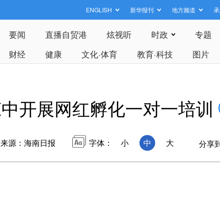
ENGLISH
新华报刊
地方频道
承
要闻
直播自贸港
炫视听
时政
专题
财经
健康
文化·体育
教育·科技
图片
琼中开展网红孵化一对一培训
来源：海南日报
字体：
小
中
大
分享