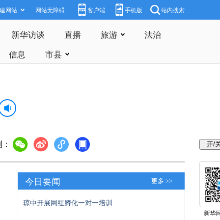
建网站
网站无障碍
客户端
手机版
站内搜索
新华访谈
直播
旅游
法治
信息
市县
到：
今日要闻
更多 >>
琼中开展网红孵化一对一培训