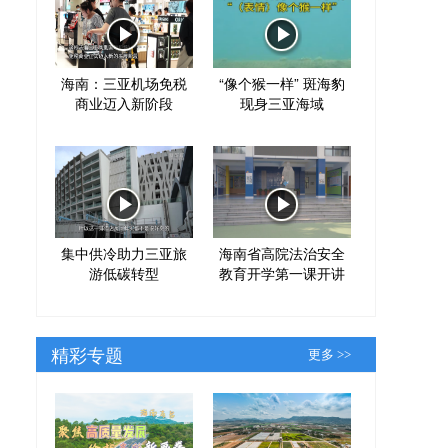
海南：三亚机场免税
“像个猴一样” 斑海豹
商业迈入新阶段
现身三亚海域
集中供冷助力三亚旅
海南省高院法治安全
游低碳转型
教育开学第一课开讲
精彩专题
更多 >>