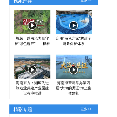
更多 >>
视频丨以法治力量守
启用“海龟之家”构建全
护“绿色遗产”——桫椤
链条保护体系
海南东方：湘琼先进
海南海警局举办第四
制造业共建产业园建
届“大海的见证”海上集
设有序推进
体婚礼
精彩专题
更多 >>