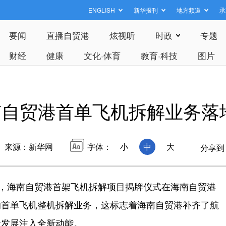
ENGLISH
新华报刊
地方频道
承
要闻
直播自贸港
炫视听
时政
专题
财经
健康
文化·体育
教育·科技
图片
南自贸港首单飞机拆解业务落
来源：新华网
字体：
小
中
大
分享到
，海南自贸港首架飞机拆解项目揭牌仪式在海南自贸港
的首单飞机整机拆解业务，这标志着海南自贸港补齐了航
量发展注入全新动能。