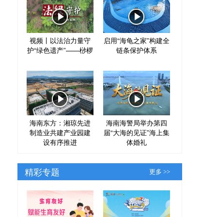
视频丨以法治力量守
启用“海龟之家”构建全
护“绿色遗产”——桫椤
链条保护体系
海南东方：湘琼先进
海南海警局举办第四
制造业共建产业园建
届“大海的见证”海上集
设有序推进
体婚礼
精彩专题
更多 >>