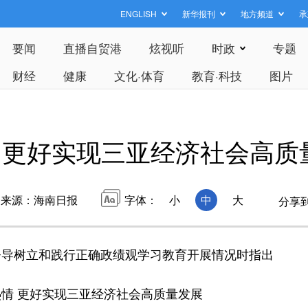
ENGLISH
新华报刊
地方频道
承
要闻
直播自贸港
炫视听
时政
专题
财经
健康
文化·体育
教育·科技
图片
：更好实现三亚经济社会高质
来源：海南日报
字体：
小
中
大
分享
导树立和践行正确政绩观学习教育开展情况时指出
 更好实现三亚经济社会高质量发展