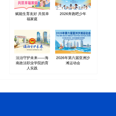
赋能生育友好 共筑幸
2026奔跑吧少年
福家庭
法治守护未来——海
2026年第六届亚洲沙
南政法职业学院的育
滩运动会
人实践