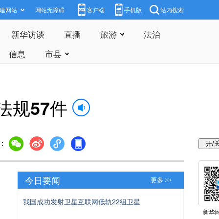
建网站
网站无障碍
客户端
手机版
站内搜索
新华访谈
直播
旅游
法治
信息
市县
法规57件
：
今日要闻
更多 >>
我国成功发射卫星互联网低轨22组卫星