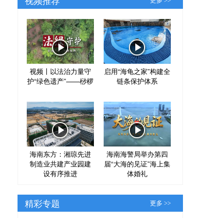
更多 >>
视频丨以法治力量守
启用“海龟之家”构建全
护“绿色遗产”——桫椤
链条保护体系
海南东方：湘琼先进
海南海警局举办第四
制造业共建产业园建
届“大海的见证”海上集
设有序推进
体婚礼
精彩专题
更多 >>