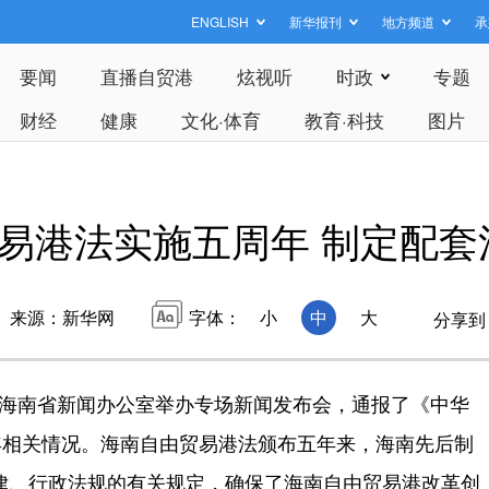
ENGLISH
新华报刊
地方频道
承
要闻
直播自贸港
炫视听
时政
专题
财经
健康
文化·体育
教育·科技
图片
易港法实施五周年 制定配套
来源：新华网
字体：
小
中
大
分享到
，海南省新闻办公室举办专场新闻发布会，通报了《中华
年相关情况。海南自由贸易港法颁布五年来，海南先后制
法律、行政法规的有关规定，确保了海南自由贸易港改革创