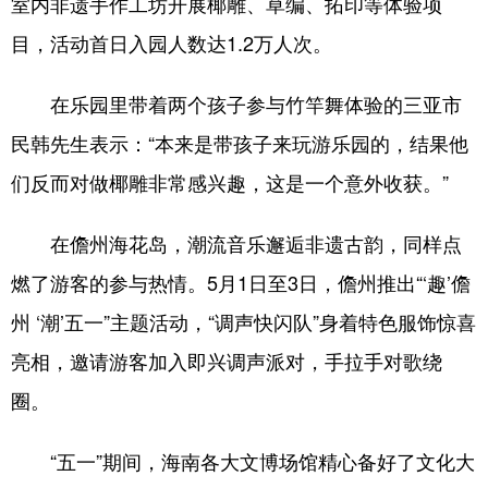
室内非遗手作工坊开展椰雕、草编、拓印等体验项
目，活动首日入园人数达1.2万人次。
在乐园里带着两个孩子参与竹竿舞体验的三亚市
民韩先生表示：“本来是带孩子来玩游乐园的，结果他
们反而对做椰雕非常感兴趣，这是一个意外收获。”
在儋州海花岛，潮流音乐邂逅非遗古韵，同样点
燃了游客的参与热情。5月1日至3日，儋州推出“‘趣’儋
州 ‘潮’五一”主题活动，“调声快闪队”身着特色服饰惊喜
亮相，邀请游客加入即兴调声派对，手拉手对歌绕
圈。
“五一”期间，海南各大文博场馆精心备好了文化大