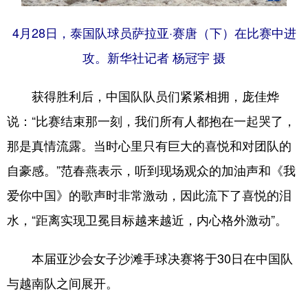
4月28日，泰国队球员萨拉亚·赛唐（下）在比赛中进
攻。新华社记者 杨冠宇 摄
获得胜利后，中国队队员们紧紧相拥，庞佳烨
说：“比赛结束那一刻，我们所有人都抱在一起哭了，
那是真情流露。当时心里只有巨大的喜悦和对团队的
自豪感。”范春燕表示，听到现场观众的加油声和《我
爱你中国》的歌声时非常激动，因此流下了喜悦的泪
水，“距离实现卫冕目标越来越近，内心格外激动”。
本届亚沙会女子沙滩手球决赛将于30日在中国队
与越南队之间展开。