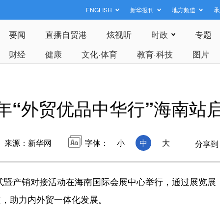
ENGLISH
新华报刊
地方频道
承
要闻
直播自贸港
炫视听
时政
专题
财经
健康
文化·体育
教育·科技
图片
26年“外贸优品中华行”海南站
来源：新华网
字体：
小
中
大
分享到
式暨产销对接活动在海南国际会展中心举行，通过展览展
道，助力内外贸一体化发展。