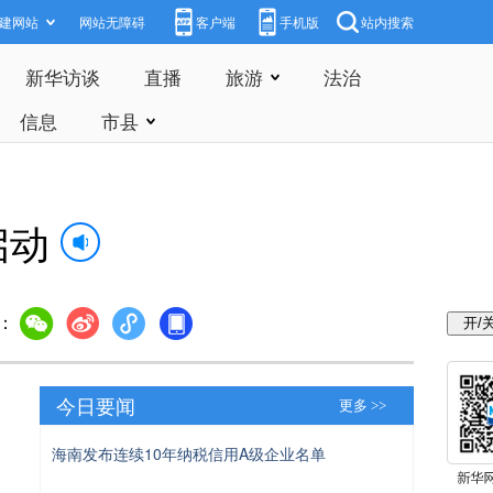
建网站
网站无障碍
客户端
手机版
站内搜索
新华访谈
直播
旅游
法治
信息
市县
启动
：
今日要闻
更多 >>
海南发布连续10年纳税信用A级企业名单