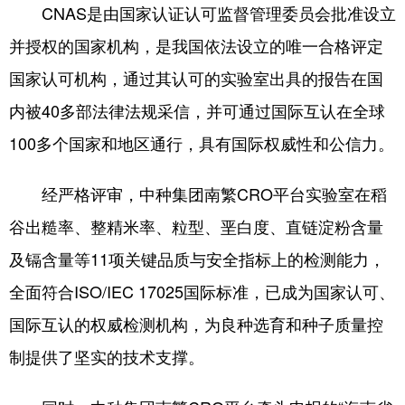
CNAS是由国家认证认可监督管理委员会批准设立
并授权的国家机构，是我国依法设立的唯一合格评定
国家认可机构，通过其认可的实验室出具的报告在国
内被40多部法律法规采信，并可通过国际互认在全球
100多个国家和地区通行，具有国际权威性和公信力。
经严格评审，中种集团南繁CRO平台实验室在稻
谷出糙率、整精米率、粒型、垩白度、直链淀粉含量
及镉含量等11项关键品质与安全指标上的检测能力，
全面符合ISO/IEC 17025国际标准，已成为国家认可、
国际互认的权威检测机构，为良种选育和种子质量控
制提供了坚实的技术支撑。