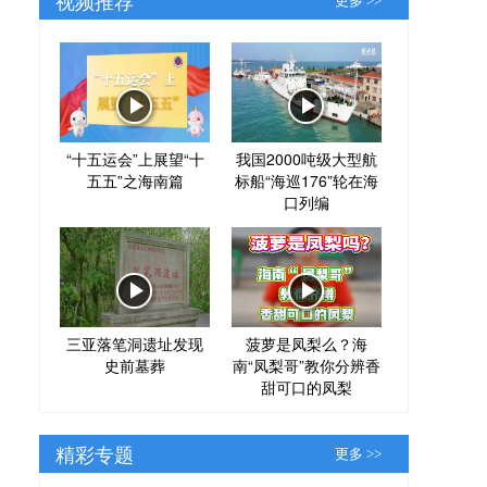
更多 >>
“十五运会”上展望“十
我国2000吨级大型航
五五”之海南篇
标船“海巡176”轮在海
口列编
三亚落笔洞遗址发现
菠萝是凤梨么？海
史前墓葬
南“凤梨哥”教你分辨香
甜可口的凤梨
精彩专题
更多 >>