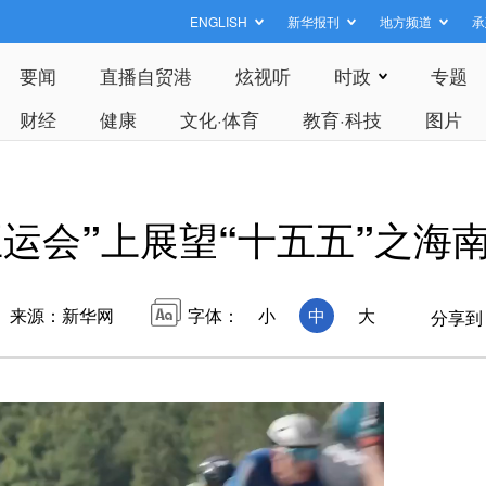
ENGLISH
新华报刊
地方频道
承
要闻
直播自贸港
炫视听
时政
专题
财经
健康
文化·体育
教育·科技
图片
五运会”上展望“十五五”之海
来源：新华网
字体：
小
中
大
分享到