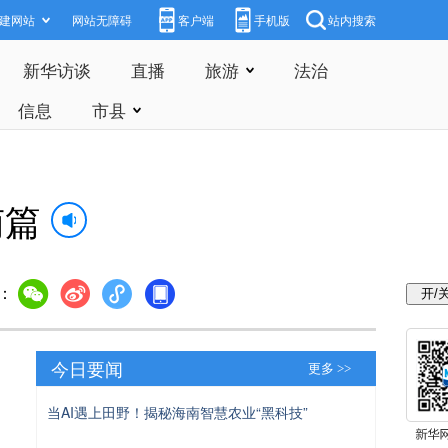
建网站
网站无障碍
客户端
手机版
站内搜索
新华访谈
直播
旅游
法治
信息
市县
南篇
：
今日要闻
更多 >>
当AI遇上田野！揭秘海南智慧农业“黑科技”