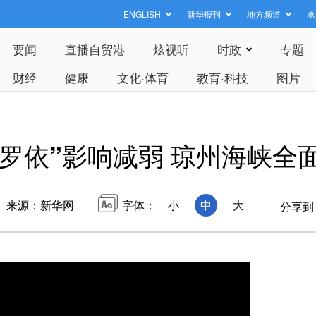
ENGLISH
新华报刊
地方频道
承
要闻
直播自贸港
炫视听
时政
专题
财经
健康
文化·体育
教育·科技
图片
博罗依”影响减弱 琼州海峡全
来源：新华网
字体：
小
中
大
分享到