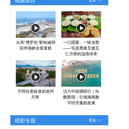
更多 >>
台风“博罗依”影响减弱
一口团圆，一味乡愁
琼州海峡全面复航
——屯昌黑猪叉烧五
仁月饼的温情传承
守得住老味道的崖州
活力中国调研行｜向
月饼
数图强：引领海南数
字经济蓬勃发展
精彩专题
更多 >>