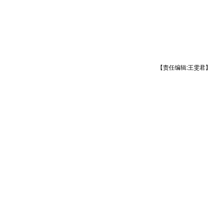
【责任编辑:王雯君】