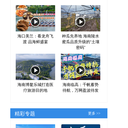
海口美兰：看龙舟飞
种瓜先养地 海南陵水
渡 品海鲜盛宴
蜜瓜品质升级的“土壤
密码”
海南博鳌乐城打造医
海南临高：千帆蓄势
疗旅游目的地
待航，万网盈波待发
精彩专题
更多 >>