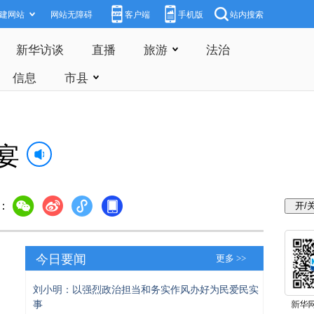
建网站
网站无障碍
客户端
手机版
站内搜索
新华访谈
直播
旅游
法治
信息
市县
宴
：
今日要闻
更多 >>
刘小明：以强烈政治担当和务实作风办好为民爱民实
事