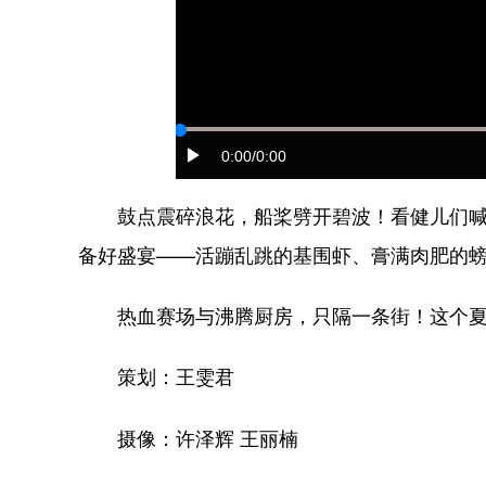
0:00
/0:00
鼓点震碎浪花，船桨劈开碧波！看健儿们喊
备好盛宴——活蹦乱跳的基围虾、膏满肉肥的
热血赛场与沸腾厨房，只隔一条街！这个夏
策划：王雯君
摄像：许泽辉 王丽楠