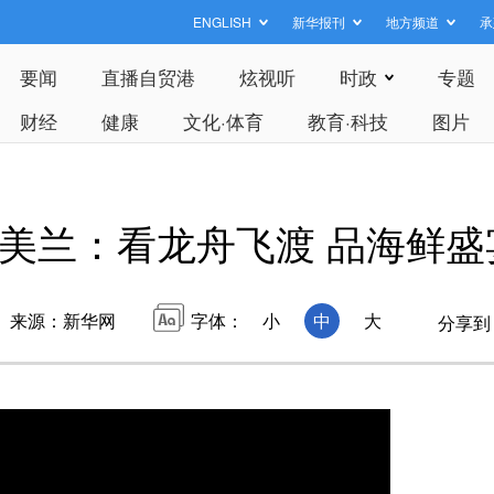
ENGLISH
新华报刊
地方频道
承
要闻
直播自贸港
炫视听
时政
专题
财经
健康
文化·体育
教育·科技
图片
美兰：看龙舟飞渡 品海鲜盛
来源：新华网
字体：
小
中
大
分享到