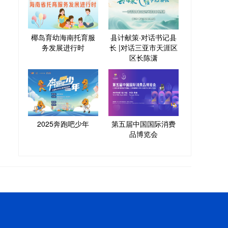
椰岛育幼海南托育服
县计献策·对话书记县
务发展进行时
长 |对话三亚市天涯区
区长陈潇
2025奔跑吧少年
第五届中国国际消费
品博览会