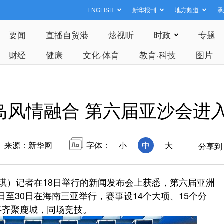
ENGLISH
新华报刊
地方频道
承
要闻
直播自贸港
炫视听
时政
专题
财经
健康
文化·体育
教育·科技
图片
风情融合 第六届亚沙会进入
来源：新华网
字体：
小
中
大
分享到
琪）记者在18日举行的新闻发布会上获悉，第六届亚洲
2日至30日在海南三亚举行，赛事设14个大项、15个分
将齐聚鹿城，同场竞技。