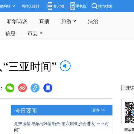
建网站
网站无障碍
客户端
手机版
站内搜索
新华访谈
直播
旅游
法治
信息
市县
“三亚时间”
：
今日要闻
更多 >>
竞技激情与海岛风情融合 第六届亚沙会进入“三亚时
间”