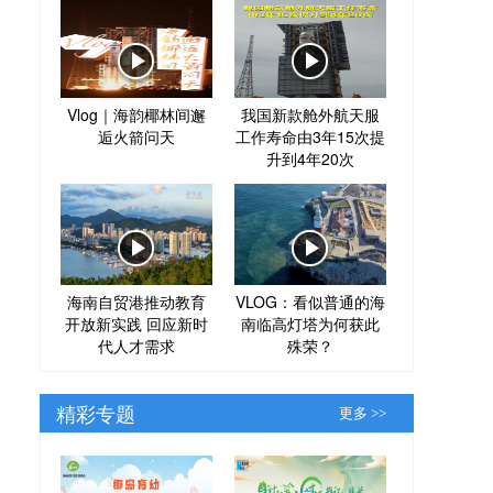
Vlog｜海韵椰林间邂
我国新款舱外航天服
逅火箭问天
工作寿命由3年15次提
升到4年20次
海南自贸港推动教育
VLOG：看似普通的海
开放新实践 回应新时
南临高灯塔为何获此
代人才需求
殊荣？
精彩专题
更多 >>