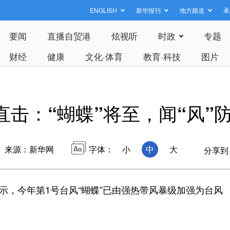
ENGLISH
新华报刊
地方频道
承
要闻
直播自贸港
炫视听
时政
专题
财经
健康
文化·体育
教育·科技
图片
直击：“蝴蝶”将至，闻“风”
来源：新华网
字体：
小
中
大
分享到
示，今年第1号台风“蝴蝶”已由强热带风暴级加强为台风