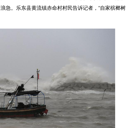
浪急。乐东县黄流镇赤命村村民告诉记者，“自家槟榔树