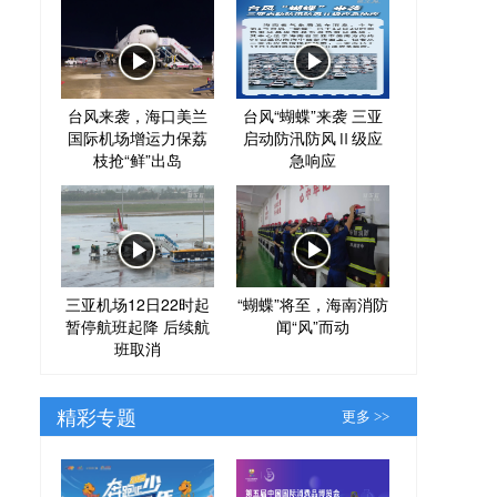
台风来袭，海口美兰
台风“蝴蝶”来袭 三亚
国际机场增运力保荔
启动防汛防风Ⅱ级应
枝抢“鲜”出岛
急响应
三亚机场12日22时起
“蝴蝶”将至，海南消防
暂停航班起降 后续航
闻“风”而动
班取消
精彩专题
更多 >>