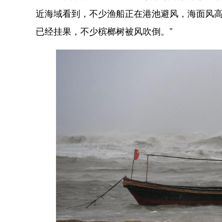
近海域看到，不少渔船正在港池避风，海面风高
已经挂果，不少槟榔树被风吹倒。”