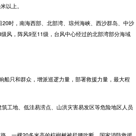
毫米以上。
日20时，南海西部、北部湾、琼州海峡、西沙群岛、中沙
8级风，阵风9至11级，台风中心经过的北部湾部分海域
响船只和群众，增派巡逻力量，部署救援力量，最大程
建筑工地、低洼易涝点、山洪灾害易发区等危险地区人员
，一棵20多米高的棕榈树被拦腰吹断。国家消防救援