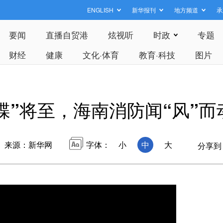
ENGLISH
新华报刊
地方频道
承
要闻
直播自贸港
炫视听
时政
专题
财经
健康
文化·体育
教育·科技
图片
蝶”将至，海南消防闻“风”而
来源：新华网
字体：
小
中
大
分享到