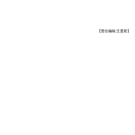
【责任编辑:王雯君】