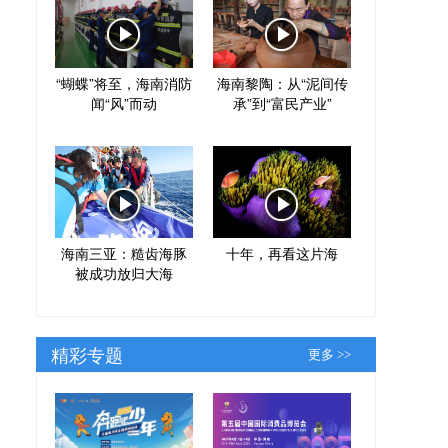
“蝴蝶”将至，海南消防
海南黎陶：从“泥间传
闻“风”而动
承”到“富民产业”
海南三亚：糙齿海豚
十年，再看这片海
被成功放归大海
精彩专题
更多 >>