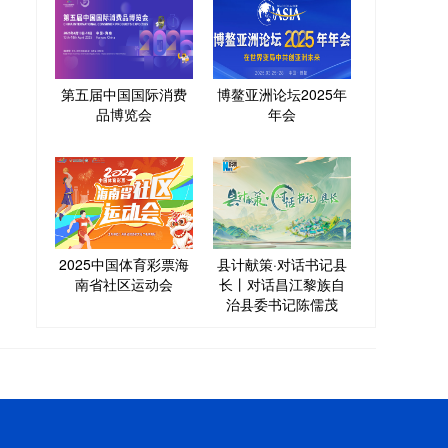
第五届中国国际消费
博鳌亚洲论坛2025年
品博览会
年会
2025中国体育彩票海
县计献策·对话书记县
南省社区运动会
长丨对话昌江黎族自
治县委书记陈儒茂