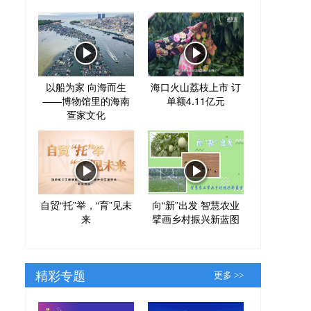
以船为家 向海而生
海口火山荔枝上市 订
——博物馆里的海南
单额4.11亿元
疍家文化
自贸“托”举，“育”见未
向“新”出发 智慧农业
来
擘画乡村振兴新蓝图
精彩专题
更多 >>