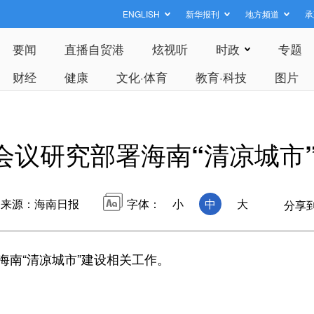
ENGLISH
新华报刊
地方频道
承
要闻
直播自贸港
炫视听
时政
专题
财经
健康
文化·体育
教育·科技
图片
会议研究部署海南“清凉城市
来源：海南日报
字体：
小
中
大
分享
南“清凉城市”建设相关工作。