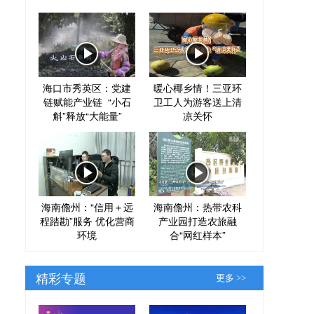
海口市秀英区：党建
暖心椰乡情！三亚环
链赋能产业链 “小石
卫工人为游客送上清
斛”释放“大能量”
凉关怀
海南儋州：“信用＋远
海南儋州：热带农科
程踏勘”服务 优化营商
产业园打造农旅融
环境
合“网红样本”
精彩专题
更多 >>