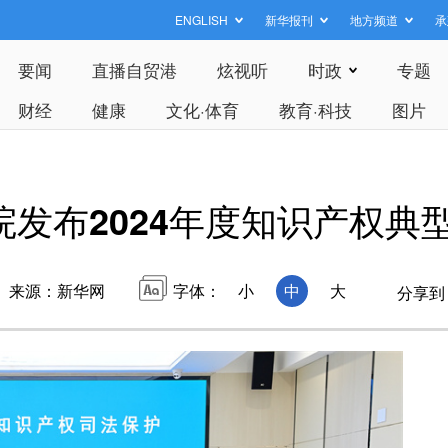
ENGLISH
新华报刊
地方频道
承
要闻
直播自贸港
炫视听
时政
专题
财经
健康
文化·体育
教育·科技
图片
院发布2024年度知识产权典
来源：新华网
字体：
小
中
大
分享到