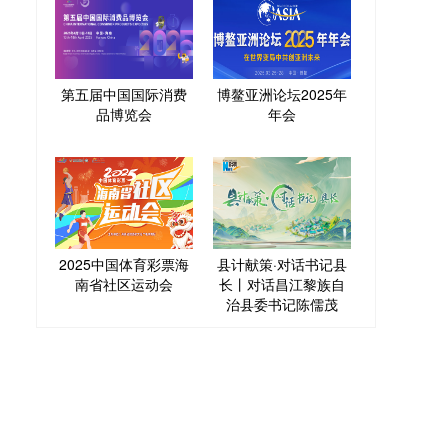
第五届中国国际消费
博鳌亚洲论坛2025年
品博览会
年会
2025中国体育彩票海
县计献策·对话书记县
南省社区运动会
长丨对话昌江黎族自
治县委书记陈儒茂