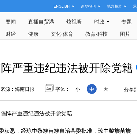
ENGLISH
新华报刊
地方频道
承
要闻
直播自贸港
炫视听
时政
专题
财经
健康
文化·体育
教育·科技
图片
陈阵严重违纪违法被开除党籍
来源：海南日报
字体：
小
中
大
分享
长陈阵严重违纪违法被开除党籍
委获悉，经琼中黎族苗族自治县委批准，琼中黎族苗族