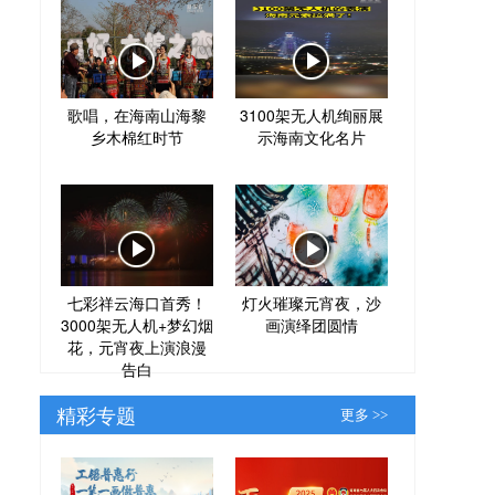
歌唱，在海南山海黎
3100架无人机绚丽展
乡木棉红时节
示海南文化名片
七彩祥云海口首秀！
灯火璀璨元宵夜，沙
3000架无人机+梦幻烟
画演绎团圆情
花，元宵夜上演浪漫
告白
精彩专题
更多 >>