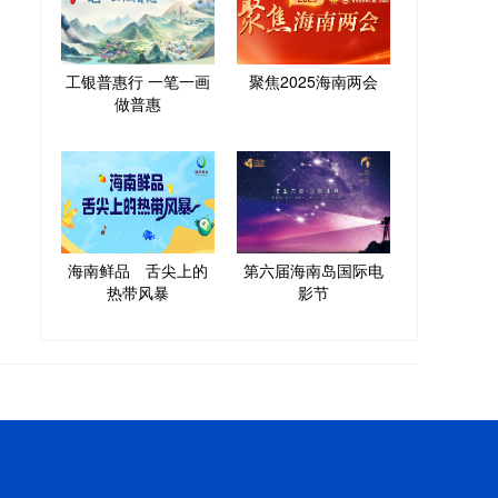
工银普惠行 一笔一画
聚焦2025海南两会
做普惠
海南鲜品 舌尖上的
第六届海南岛国际电
热带风暴
影节