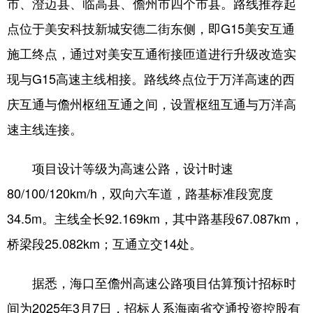
市、澄迈县、临高县、儋州市四个市县。路线推荐起
点位于美安科技新城安德二街东侧，即G15美安互通
施工终点，通过对美安互通衔接匝道进行升级改造实
现与G15高速主线相接。路线终点位于万洋高速的西
庆互通与儋州枢纽互通之间，设置枢纽互通与万洋高
速主线连接。
项目设计等级为高速公路，设计时速
80/100/120km/h，双向六车道，路基标准段宽度
34.5m。主线全长92.169km，其中路基段67.087km，
桥梁段25.082km；互通立交14处。
据悉，海口至儋州高速公路项目估算预计招标时
间为2025年3月7日，招标人系海南省交通投资控股有