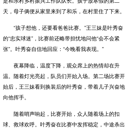
是和乐村乡村振兴工作队队长。孩子放寒假的第二
天，母子俩便从家里来到了和乐，在村里住了下来。
“孩子想他，还要看爸爸比赛。”王三妹是叶秀奋
的“忠实球迷”，比赛前还略带担忧地问他“会不会紧
张”。叶秀奋自信地回应：“今晚看我表现。”
夜幕降临，温度下降，观众席上的热情却在升
温。随着灯光亮起，队员们开始入场。第二场比赛开
始后，王三妹看到换装后的叶秀奋，带着儿子兴奋地
向他挥手。
随着哨声响起，比赛开始，众人随着场上的扣
球、救球欢呼。叶秀奋在比赛中发挥稳定，中途杀出