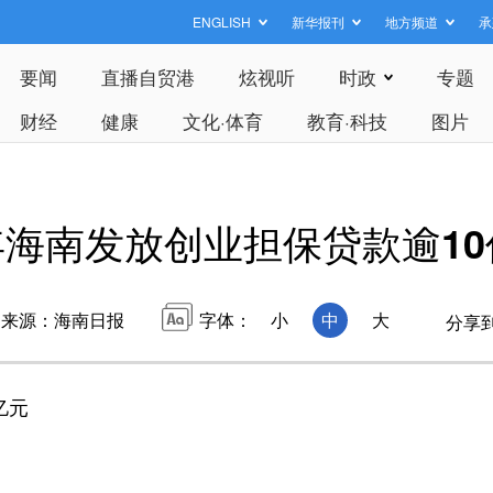
ENGLISH
新华报刊
地方频道
承
要闻
直播自贸港
炫视听
时政
专题
财经
健康
文化·体育
教育·科技
图片
4年海南发放创业担保贷款逾1
来源：海南日报
字体：
小
中
大
分享
亿元