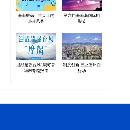
海南鲜品 舌尖上的
第六届海南岛国际电
热带风暴
影节
迎战超强台风“摩羯”新
制度创新 三亚崖州在
华网专题报道
行动