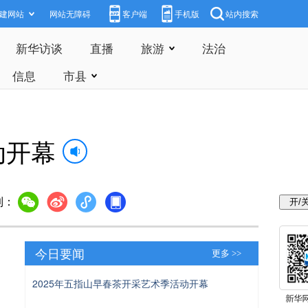
建网站
网站无障碍
客户端
手机版
站内搜索
新华访谈
直播
旅游
法治
信息
市县
动开幕
到：
今日要闻
更多 >>
2025年五指山早春茶开采艺术季活动开幕