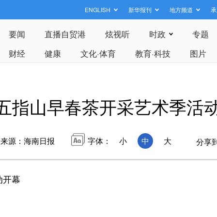
ENGLISH
新华报刊
地方频道
承
要闻
直播自贸港
炫视听
时政
专题
财经
健康
文化·体育
教育·科技
图片
5年五指山早春茶开采艺术季活
来源：海南日报
字体：
小
中
大
分享
动开幕