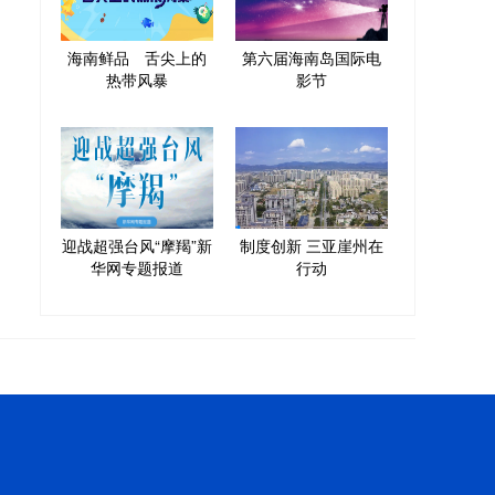
海南鲜品 舌尖上的
第六届海南岛国际电
热带风暴
影节
迎战超强台风“摩羯”新
制度创新 三亚崖州在
华网专题报道
行动