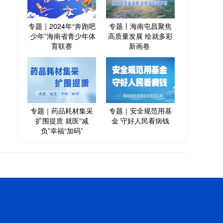
专题｜2024年“奔跑吧
专题丨海南屯昌聚焦
·少年”海南省青少年体
高质量发展 绘就多彩
育联赛
新画卷
专题｜药品耗材集采
专题｜安全规范用基
扩围提质 就医“减
金 守好人民看病钱
负”幸福“加码”