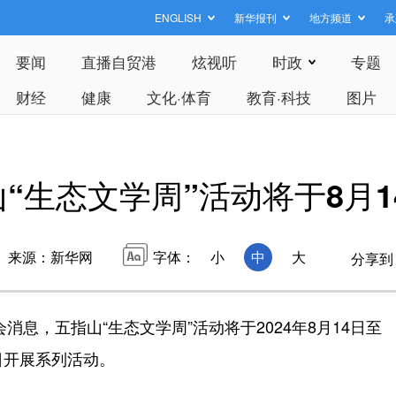
ENGLISH
新华报刊
地方频道
承
要闻
直播自贸港
炫视听
时政
专题
财经
健康
文化·体育
教育·科技
图片
“生态文学周”活动将于8月1
来源：新华网
字体：
小
中
大
分享到
息，五指山“生态文学周”活动将于2024年8月14日至
日开展系列活动。