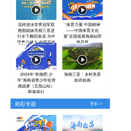
花样游泳世界冠军双
“体育力量 中国精神
胞胎姐妹亮相三亚进
——中国体育文化
行水下舞蹈表演 为中
展”全国巡展海南站即
国奥运健儿 中国花游
将开展
队加油助威
2024年“奔跑吧·少
海南三亚：乡村美景
年”海南省青少年轮滑
如诗如画
挑战赛（五指山站）
即将举行
精彩专题
更多 >>