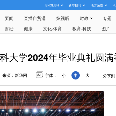
ENGLISH
新华报刊
地方频道
承
要闻
直播自贸港
炫视听
时政
专题
财经
健康
文化·体育
教育·科技
图片
科大学2024年毕业典礼圆满
来源：新华网
字体：
小
中
大
分享到