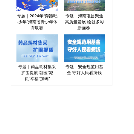
专题｜2024年“奔跑吧
专题丨海南屯昌聚焦
·少年”海南省青少年体
高质量发展 绘就多彩
育联赛
新画卷
专题｜药品耗材集采
专题｜安全规范用基
扩围提质 就医“减
金 守好人民看病钱
负”幸福“加码”