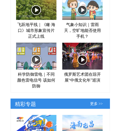
飞跃地平线｜《瞰·海
气象小知识｜雷雨
口》城市形象宣传片
天，空旷地能否使用
正式上线
手机？
科学防御雷电｜不同
俄罗斯艺术团在琼开
颜色雷电信号 该如何
展“中俄文化年”巡演
防御
精彩专题
更多 >>