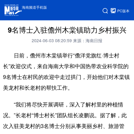
海南频道手机版
PC版本
9名博士入驻儋州木棠镇助力乡村振兴
2024-06-03 08:20:59
来源：海南日报
日前，儋州市木棠镇举行“儋洋党旗红·博士村
长”欢迎仪式，来自海南大学和中国热带农业科学院的
9名博士在村民的欢迎中走过拱门，开始他们对木棠镇
美龙村和长老村的帮扶工作。
“我们将尽快开展调研，深入了解村里的种植情
况。”长老村“博士村长”团队组长凌鹏说。据了解，此
次入驻美龙村的3名博士分别从事美丽乡村、旅游管