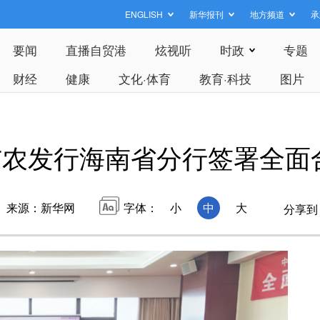
ENGLISH
新华报刊
地方频道
承
要闻
直播自贸港
炫视听
时政
专题
财经
健康
文化·体育
教育·科技
图片
与农发行海南省分行签署全面
来源：新华网
字体：
小
中
大
分享到