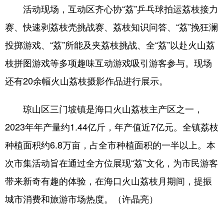
活动现场，互动区齐心协“荔”乒乓球拍运荔枝接力
赛、快速剥荔枝壳挑战赛、荔枝知识问答、“荔”挽狂澜
投掷游戏、“荔”所能及夹荔枝挑战、全“荔”以赴火山荔
枝拼图游戏等多项趣味互动游戏吸引游客参与。现场
还有20余幅火山荔枝摄影作品进行展示。
琼山区三门坡镇是海口火山荔枝主产区之一，
2023年年产量约1.44亿斤，年产值近7亿元。全镇荔枝
种植面积约6.8万亩，占全市种植面积的一半以上。本
次市集活动旨在通过全方位展现“荔”文化，为市民游客
带来新奇有趣的体验，在海口火山荔枝月期间，提振
城市消费和旅游市场热度。（许晶亮）