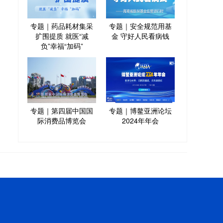
专题｜药品耗材集采
专题｜安全规范用基
扩围提质 就医“减
金 守好人民看病钱
负”幸福“加码”
专题｜第四届中国国
专题｜博鳌亚洲论坛
际消费品博览会
2024年年会