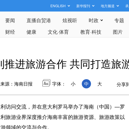
ENGLISH
新华报刊
地方频道
承
要闻
直播自贸港
炫视听
时政
专题
财经
健康
文化·体育
教育·科技
图片
利推进旅游合作 共同打造旅
来源：海南日报
字体：
小
中
大
分享
利访问交流，并在意大利罗马举办了海南（中国）—罗
大利旅游业界深度推介海南丰富的旅游资源、旅游政策以
旅游领域的交流与合作。