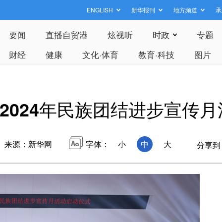
ENGLISH
新华报刊
地方频道
承
要闻
直播自贸港
炫视听
时政
专题
财经
健康
文化·体育
教育·科技
图片
2024年民族团结进步宣传
来源：新华网
字体：
小
中
大
分享到