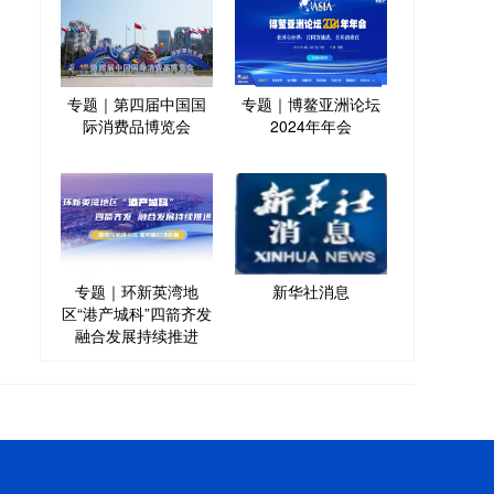
专题｜第四届中国国
专题｜博鳌亚洲论坛
际消费品博览会
2024年年会
专题｜环新英湾地
新华社消息
区“港产城科”四箭齐发
融合发展持续推进