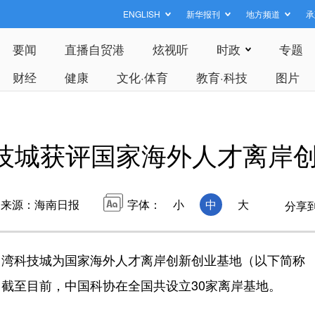
ENGLISH
新华报刊
地方频道
承
要闻
直播自贸港
炫视听
时政
专题
财经
健康
文化·体育
教育·科技
图片
技城获评国家海外人才离岸
来源：海南日报
字体：
小
中
大
分享
湾科技城为国家海外人才离岸创新创业基地（以下简称
截至目前，中国科协在全国共设立30家离岸基地。