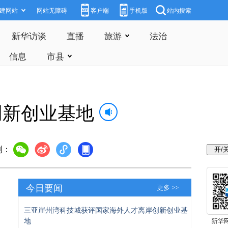
建网站
网站无障碍
客户端
手机版
站内搜索
新华访谈
直播
旅游
法治
信息
市县
创新创业基地
到：
今日要闻
更多 >>
三亚崖州湾科技城获评国家海外人才离岸创新创业基
地