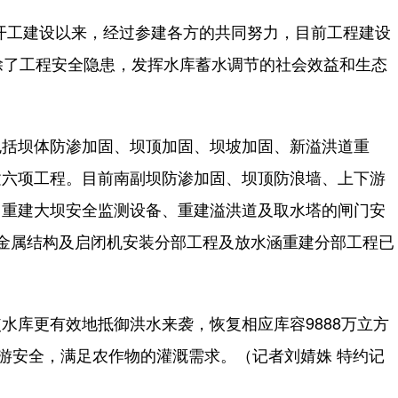
开工建设以来，经过参建各方的共同努力，目前工程建设
除了工程安全隐患，发挥水库蓄水调节的社会效益和生态
括坝体防渗加固、坝顶加固、坝坡加固、新溢洪道重
建六项工程。目前南副坝防渗加固、坝顶防浪墙、上下游
、重建大坝安全监测设备、重建溢洪道及取水塔的闸门安
，金属结构及启闭机安装分部工程及放水涵重建分部工程已
库更有效地抵御洪水来袭，恢复相应库容9888万立方
下游安全，满足农作物的灌溉需求。（记者刘婧姝 特约记