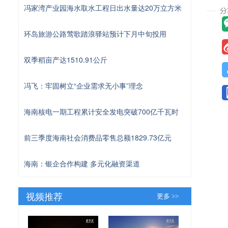
冯家湾产业园海水取水工程日出水量达20万立方米
环岛旅游公路莺歌踏浪驿站预计下月中旬投用
双季稻亩产达1510.91公斤
冯飞：牢固树立“企业需求无小事”理念
海南核电一期工程累计安全发电突破700亿千瓦时
前三季度海南社会消费品零售总额1829.73亿元
海南：银企合作构建 多元化融资渠道
视频推荐
更多 >>