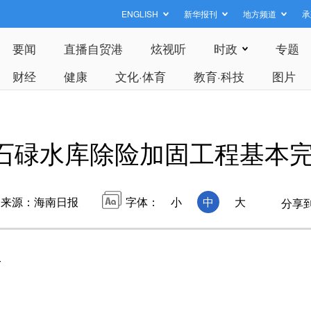
ENGLISH
新华报刊
地方频道
承
要闻
直播自贸港
炫视听
时政
专题
财经
健康
文化·体育
教育·科技
图片
石碌水库除险加固工程基本
来源：海南日报
字体：
小
中
大
分享
工