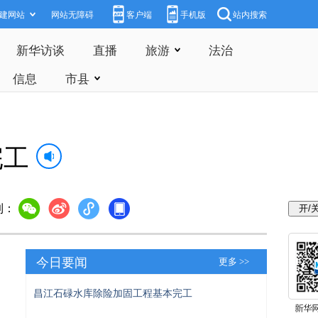
建网站
网站无障碍
客户端
手机版
站内搜索
新华访谈
直播
旅游
法治
信息
市县
完工
到：
今日要闻
更多 >>
昌江石碌水库除险加固工程基本完工