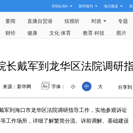
ENGLISH
新华报刊
地方频道
承
要闻
直播自贸港
炫视听
时政
专题
财经
健康
文化·体育
教育·科技
图片
院长戴军到龙华区法院调研
来源：新华网
字体：
小
中
大
分享到
戴军到海口市龙华区法院调研指导工作，实地参观诉讼
心等工作场所，详细了解繁简分流、诉前调解、基础建设