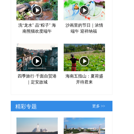
洗“龙水” 品“粽子” 海
沙画里的节日｜浓情
南熊猫欢度端午
端午 迎祥纳福
四季旅行·千面自贸港
海南五指山：夏荷盛
｜定安故城
开待君来
精彩专题
更多 >>