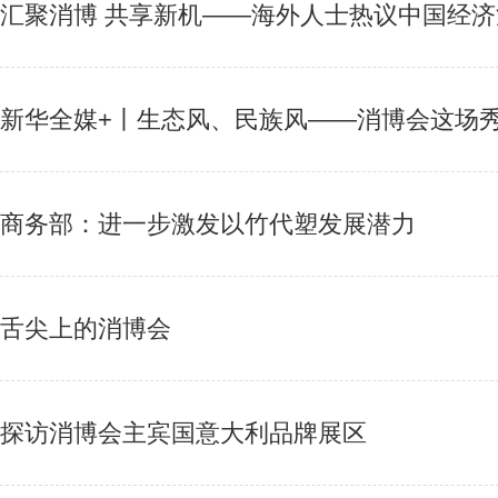
汇聚消博 共享新机——海外人士热议中国经
新华全媒+丨生态风、民族风——消博会这场
商务部：进一步激发以竹代塑发展潜力
舌尖上的消博会
探访消博会主宾国意大利品牌展区