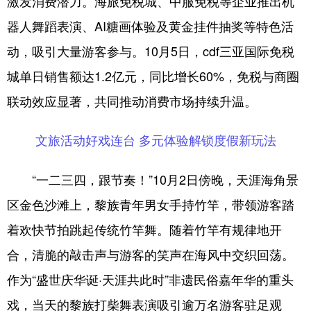
激发消费潜力。海旅免税城、中服免税等企业推出机
器人舞蹈表演、AI糖画体验及黄金挂件抽奖等特色活
动，吸引大量游客参与。10月5日，cdf三亚国际免税
城单日销售额达1.2亿元，同比增长60%，免税与商圈
联动效应显著，共同推动消费市场持续升温。
文旅活动好戏连台 多元体验解锁度假新玩法
“一二三四，跟节奏！”10月2日傍晚，天涯海角景
区金色沙滩上，黎族青年男女手持竹竿，带领游客踏
着欢快节拍跳起传统竹竿舞。随着竹竿有规律地开
合，清脆的敲击声与游客的笑声在海风中交织回荡。
作为“盛世庆华诞·天涯共此时”非遗民俗嘉年华的重头
戏，当天的黎族打柴舞表演吸引逾万名游客驻足观