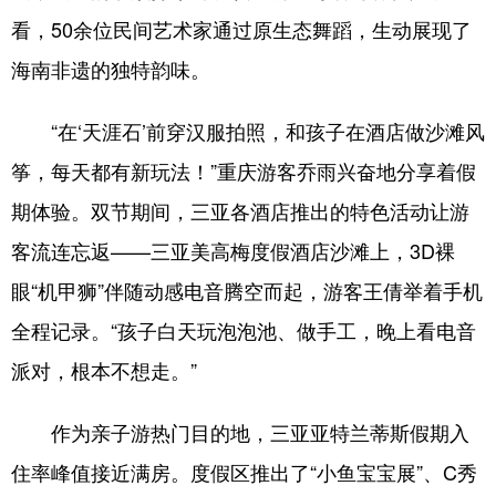
看，50余位民间艺术家通过原生态舞蹈，生动展现了
海南非遗的独特韵味。
“在‘天涯石’前穿汉服拍照，和孩子在酒店做沙滩风
筝，每天都有新玩法！”重庆游客乔雨兴奋地分享着假
期体验。双节期间，三亚各酒店推出的特色活动让游
客流连忘返——三亚美高梅度假酒店沙滩上，3D裸
眼“机甲狮”伴随动感电音腾空而起，游客王倩举着手机
全程记录。“孩子白天玩泡泡池、做手工，晚上看电音
派对，根本不想走。”
作为亲子游热门目的地，三亚亚特兰蒂斯假期入
住率峰值接近满房。度假区推出了“小鱼宝宝展”、C秀