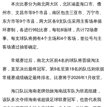
本次比赛分为南北两大区，北区涵盖海口市、儋
州市、文昌市等9个市县，南区包含三亚市、万宁市、
东方市等9个市县，两大区各9支队伍采用主客场单循
环赛制，各进行9轮比赛，每轮8场球，共计72场赛
事。每支球队将拥有4个主场和4个客场，签位号与主
客场通过抽签确定。
常规赛过后，南北大区前4名的球队将晋级淘汰
赛，直至决出最终冠军。第9名至第18名的队伍则依据
常规赛成绩确定最终排名。比赛将于2026年1月收官。
海口队以海南老牌劲旅海南战车队为班底组建，
该队多次夺得海南省超级足球联赛冠军，也曾代表我