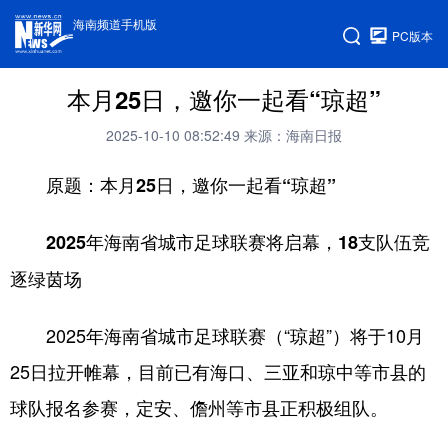
海南频道手机版
PC版本
本月25日，邀你一起看“琼超”
2025-10-10 08:52:49
来源：海南日报
原题：本月25日，邀你一起看“琼超”
2025年海南省城市足球联赛将启幕，18支队伍竞
逐绿茵场
2025年海南省城市足球联赛（“琼超”）将于10月
25日拉开帷幕，目前已有海口、三亚和琼中等市县的
球队报名参赛，定安、儋州等市县正积极组队。