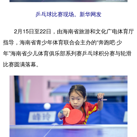
乒乓球比赛现场。新华网发
2月15日至22日，由海南省旅游和文化广电体育厅
指导，海南省青少年体育联合会主办的“奔跑吧·少
年”海南省少儿体育俱乐部系列赛乒乓球积分赛与轮滑
比赛圆满落幕。