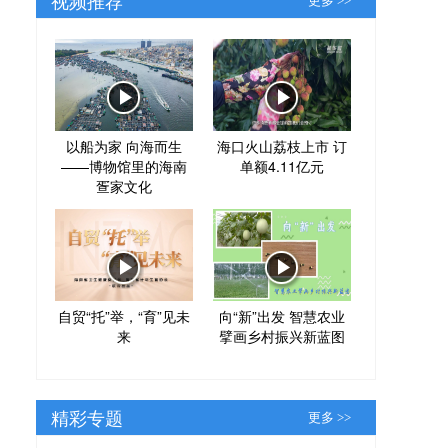
更多 >>
以船为家 向海而生
海口火山荔枝上市 订
——博物馆里的海南
单额4.11亿元
疍家文化
自贸“托”举，“育”见未
向“新”出发 智慧农业
来
擘画乡村振兴新蓝图
精彩专题
更多 >>