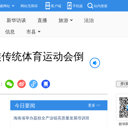
建网站
网站无障碍
客户端
手机版
站内搜索
新华访谈
直播
旅游
法治
信息
市县
族传统体育运动会倒
：
今日要闻
更多 >>
海南省举办荔枝全产业链高质量发展培训班