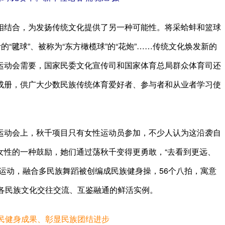
结合，为发扬传统文化提供了另一种可能性。将采蛤蚌和篮球
“毽球”、被称为“东方橄榄球”的“花炮”……传统文化焕发新的
运动会需要，国家民委文化宣传司和国家体育总局群众体育司还
成册，供广大少数民族传统体育爱好者、参与者和从业者学习使
动会上，秋千项目只有女性运动员参加，不少人认为这沿袭自
女性的一种鼓励，她们通过荡秋千变得更勇敢，“去看到更远、
运动，融合多民族舞蹈被创编成民族健身操，56个八拍，寓意
为各民族文化交往交流、互鉴融通的鲜活实例。
民健身成果、彰显民族团结进步