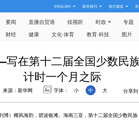
ENGLISH
新华报刊
地方频道
承
要闻
直播自贸港
炫视听
时政
专题
财经
健康
文化·体育
教育·科技
图片
—写在第十二届全国少数民
计时一个月之际
来源：新华网
字体：
小
中
大
分享到
刘博）椰风海韵，碧波银滩。海南三亚，第十二届全国少数民族